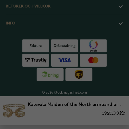
RETURER OCH VILLKOR
INFO
© 2026 Klockmagasinet.com
Kalevala Maiden of the North armband brons 3500392185
1 925,00 Kr