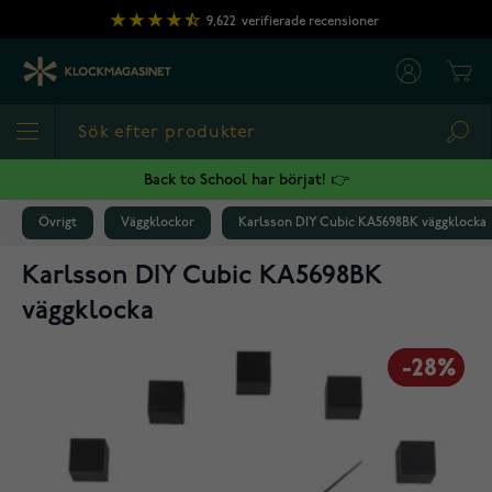
Hoppa till innehållet
9,622
verifierade recensioner
Cart
Sea
Back to School har börjat! 👉
Övrigt
Väggklockor
Karlsson DIY Cubic KA5698BK väggklocka
Karlsson DIY Cubic KA5698BK
väggklocka
-28%