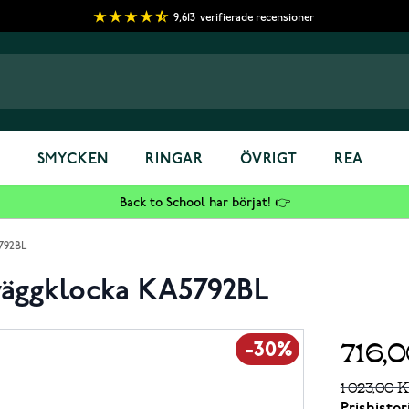
9,613
verifierade recensioner
S
SMYCKEN
RINGAR
ÖVRIGT
REA
Back to School har börjat! 👉
5792BL
väggklocka KA5792BL
716,
-30%
1 023,00 K