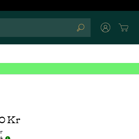
Cart
Search
00 Kr
r