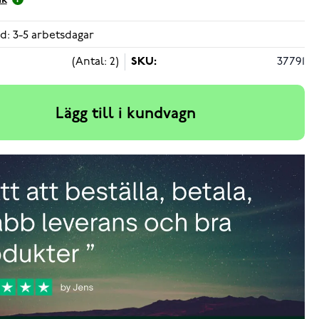
ik
d: 3-5 arbetsdagar
(Antal: 2)
SKU:
37791
Lägg till i kundvagn