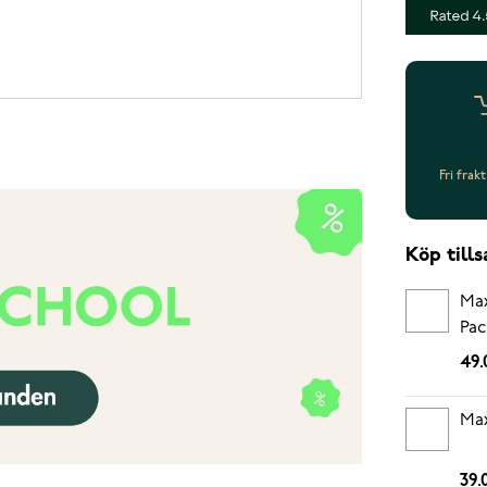
Fri frak
Köp til
Max
Pac
49.
Max
39.