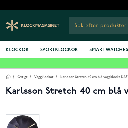
Hoppa till innehållet
KLOCKOR
SPORTKLOCKOR
SMART WATCHE
/
Övrigt
/
Väggklockor
/
Karlsson Stretch 40 cm blå väggklocka KA
Karlsson Stretch 40 cm blå 