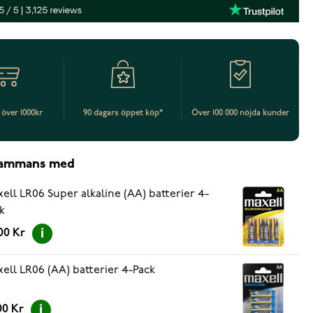
t över 1000kr
90 dagars öppet köp*
Över 100 000 nöjda kunder
lsammans med
ell LR06 Super alkaline (AA) batterier 4-
k
00 Kr
ell LR06 (AA) batterier 4-Pack
00 Kr