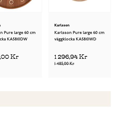
n
Karlsson
n Pure large 60 cm
Karlsson Pure large 60 cm
ocka KA5810DW
väggklocka KA5810WD
5,00 Kr
1 296,94 Kr
1 485,00 Kr