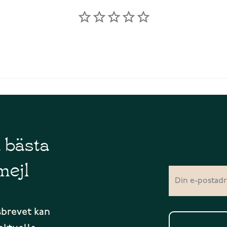
å bästa
mejl
sbrevet kan