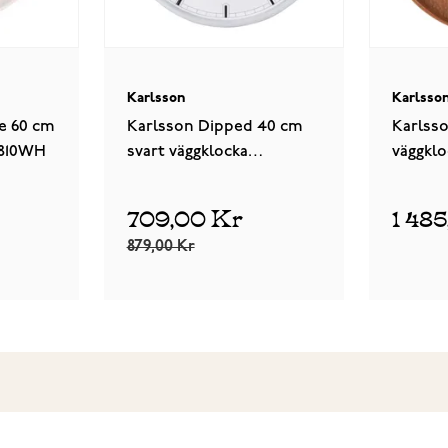
Karlsson
Karlsso
ge 60 cm
Karlsson Dipped 40 cm
Karlsso
5810WH
svart väggklocka
väggkl
KA5775BK
709,00 Kr
1 48
879,00 Kr