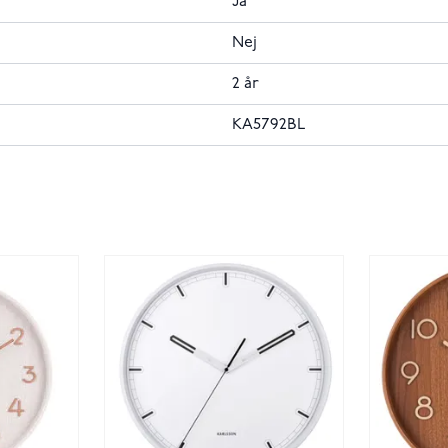
Ja
Nej
2 år
KA5792BL