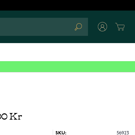
Cart
Search
00 Kr
SKU:
56923