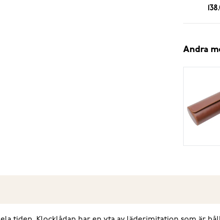
138
Andra m
ela tiden. Klocklådan har en yta av läderimitation som är hållb