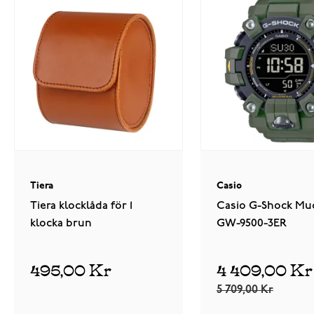
Tiera
Casio
Tiera klocklåda för 1
Casio G-Shock M
klocka brun
GW-9500-3ER
495,00 Kr
4 409,00 Kr
5 709,00 Kr