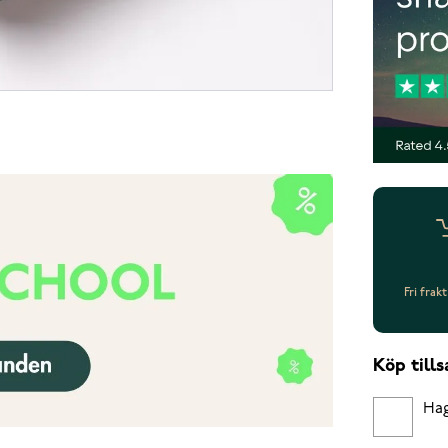
Fri frak
Köp til
Hag