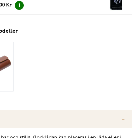
.00 Kr
odeller
ar och stilig. Klocklådan kan placeras i en låda eller i