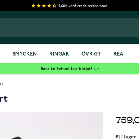
9,604
verifierade recensioner
S
SMYCKEN
RINGAR
ÖVRIGT
REA
Back to School har börjat! 👉
rt
rt
759,
Ej i lager