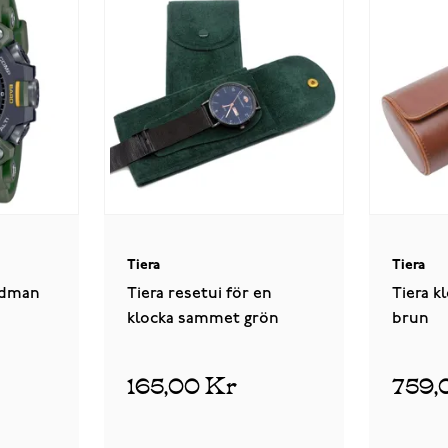
Tiera
Tiera
udman
Tiera resetui för en
Tiera k
klocka sammet grön
brun
165,00 Kr
759,