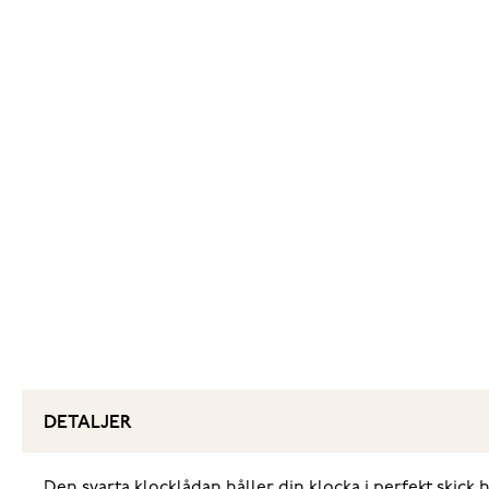
DETALJER
Den svarta klocklådan håller din klocka i perfekt skick h