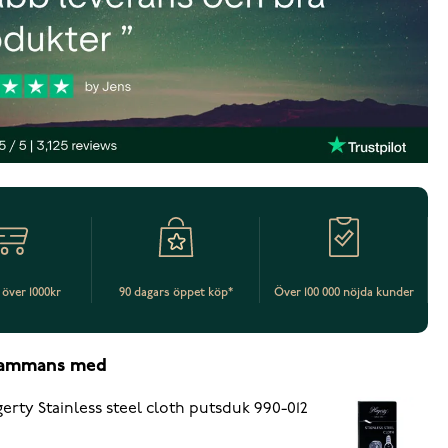
t över 1000kr
90 dagars öppet köp*
Över 100 000 nöjda kunder
lsammans med
erty Stainless steel cloth putsduk 990-012