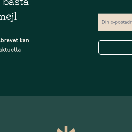
å bästa
mejl
sbrevet kan
aktuella