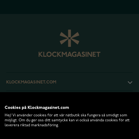
KLOCKMAGASINET.COM
KUNDTJÄNST
Cookies på Klockmagasinet.com
Hej! Vi använder cookies för att vår nätbutik ska fungera så smidigt som
RETURER OCH VILLKOR
möjligt. Om du ger oss ditt samtycke kan vi också använda cookies för att
leverera riktad marknadsföring.
INFO