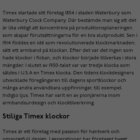
Timex startade sitt företag 1854 i staden Waterbury som
Waterbury Clock Company. Där bestämde man sig att det
är lika viktigt att koncentrera på produktionsplaneringen
som skapar förutsättningarna för en bra slutprodukt. Sen i
1914 föddes en idé som revolutionerade klockmarknaden:
sätt ett armband på klockan. Efter det var det ingen som
hade klockor i fickan, och klockor började tillverkas i stora
mängder. I slutet av 1950-talet var var tredje klocka som
såldes i U.S.A en Timex klocka. Den tidens klockdesigners
utvecklade föregångaren till dagens sportklockor och
många andra användbara uppfinningar, till exempel
Indiglo ljus. Timex har varit en av pionjärerna inom
armbandsurdesign och klocktilverkning.
Stiliga Timex klockor
Timex är ett företag med passion för hantverk och
omsorgsfull design. I generationer har företaget byggt