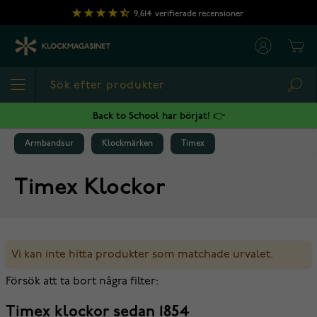
Hoppa till innehållet
9,614
verifierade recensioner
Cart
Sea
Back to School har börjat! 👉
Armbandsur
Klockmärken
Timex
Timex Klockor
Vi kan inte hitta produkter som matchade urvalet.
Försök att ta bort några filter:
Timex klockor sedan 1854