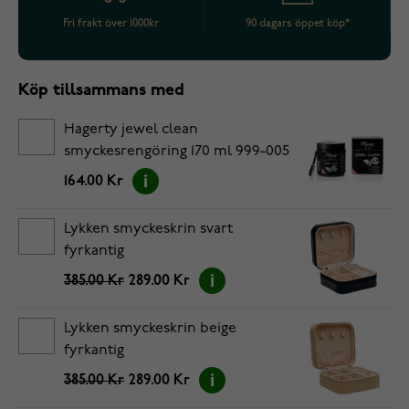
Fri frakt över 1000kr
90 dagars öppet köp*
Köp tillsammans med
Hagerty jewel clean
smyckesrengöring 170 ml 999-005
164.00 Kr
Lykken smyckeskrin svart
fyrkantig
385.00 Kr
289.00 Kr
Lykken smyckeskrin beige
fyrkantig
385.00 Kr
289.00 Kr