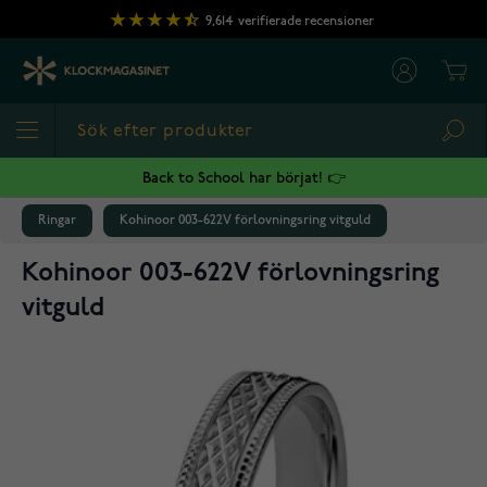
Hoppa till innehållet
9,614
verifierade recensioner
Cart
Sea
Back to School har börjat! 👉
Ringar
Kohinoor 003-622V förlovningsring vitguld
Kohinoor 003-622V förlovningsring
vitguld