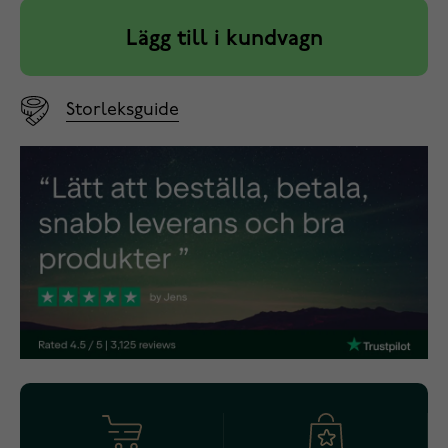
Lägg till i kundvagn
Storleksguide