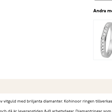
Andra m
av vitguld med briljanta diamanter. Kohinoor ringen tillverkas
, och då är leveranstiden 8-10 arbetsdagar. Diamantringar som