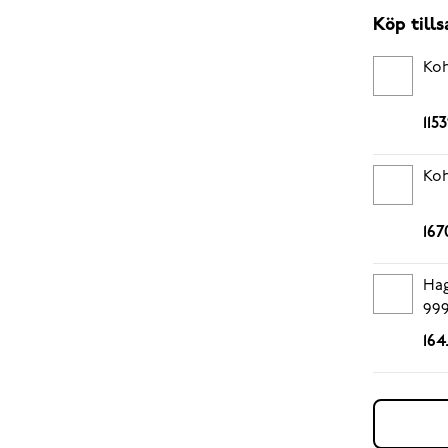
Köp til
Koh
115
Koh
167
Hag
999
164