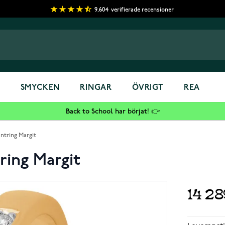
9,604
verifierade recensioner
S
SMYCKEN
RINGAR
ÖVRIGT
REA
Back to School har börjat! 👉
ntring Margit
ring Margit
14 2