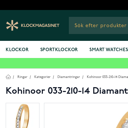
Hoppa till innehållet
KLOCKOR
SPORTKLOCKOR
SMART WATCHE
/
Ringar
/
Kategorier
/
Diamantringar
/
Kohinoor 033-210-14 Diama
Kohinoor 033-210-14 Diamant