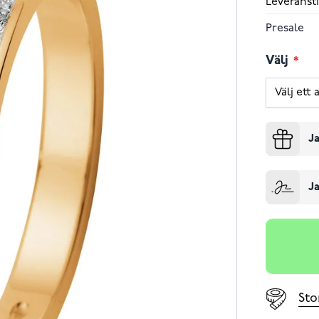
Leveransti
Presale
Välj
Ja
Ja
Sto