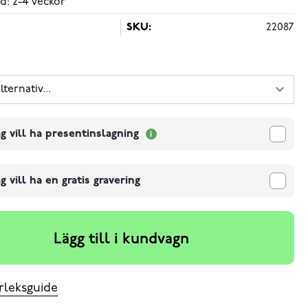
d: 2-4 veckor
SKU:
22087
g vill ha presentinslagning
g vill ha en gratis gravering
Lägg till i kundvagn
rleksguide