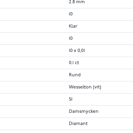
2.8 mm
10
Klar
10
10 x 0,01
0.1 ct
Rund
Wesselton (vit)
SI
Damsmycken
Diamant