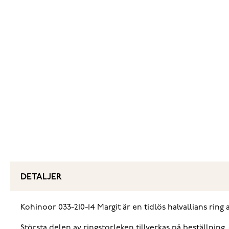
DETALJER
Kohinoor 033-210-14 Margit är en tidlös halvallians ring 
Största delen av ringstorleken tillverkas på beställning