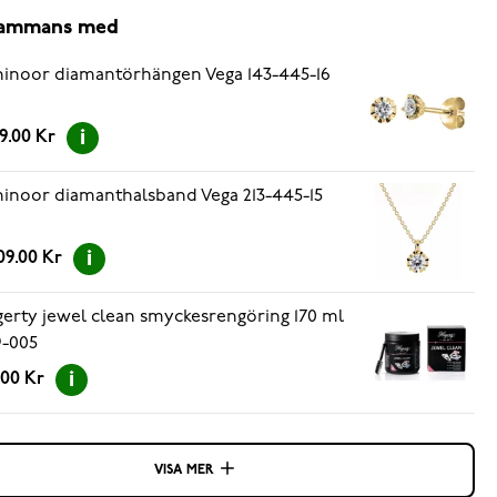
lsammans med
inoor diamantörhängen Vega 143-445-16
39.00 Kr
inoor diamanthalsband Vega 213-445-15
09.00 Kr
erty jewel clean smyckesrengöring 170 ml
-005
.00 Kr
VISA MER