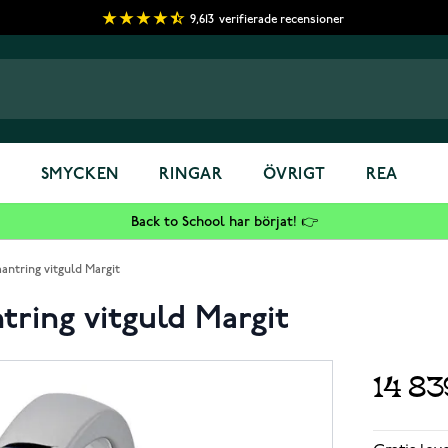
9,613
verifierade recensioner
S
SMYCKEN
RINGAR
ÖVRIGT
REA
Back to School har börjat! 👉
antring vitguld Margit
ring vitguld Margit
14 8