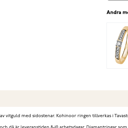
Andra m
av vitguld med sidostenar. Kohinoor ringen tillverkas i Tavast
, och då är leveranstiden 8-10 arbetsdagar. Diamantringar som