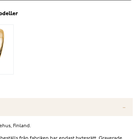
odeller
ehus, Finland.
 beställs från fabriken har endast bytesrätt. Graverade