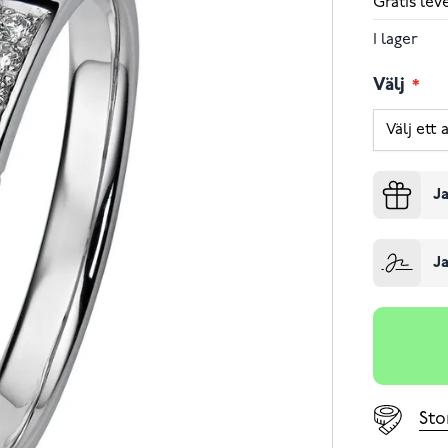
Gratis le
I lager
Välj
Ja
Ja
Sto