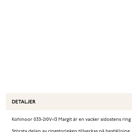
DETALJER
Kohinoor 033-210V-13 Margit är en vacker sidostens ring 
Största delen av ringstorleken tillverkas på beställning