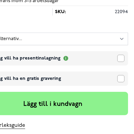
verans inom 3–5 arbetsdagar
SKU:
22094
g vill ha presentinslagning
g vill ha en gratis gravering
Lägg till i kundvagn
rleksguide