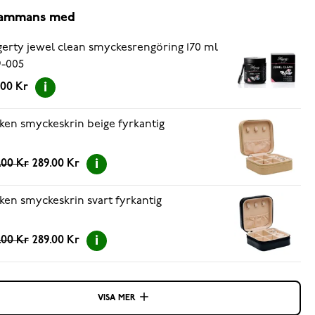
lsammans med
erty jewel clean smyckesrengöring 170 ml
-005
.00 Kr
ken smyckeskrin beige fyrkantig
.00 Kr
289.00 Kr
ken smyckeskrin svart fyrkantig
.00 Kr
289.00 Kr
VISA MER