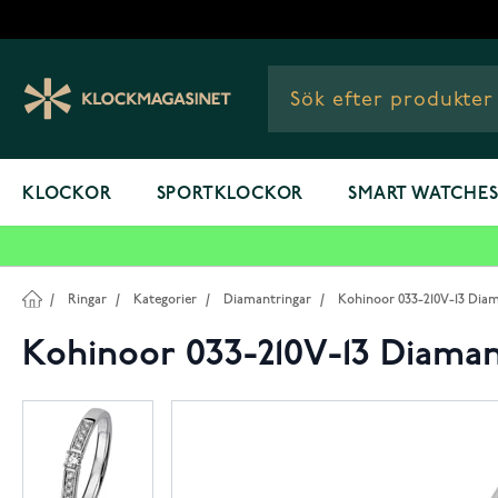
Hoppa till innehållet
KLOCKOR
SPORTKLOCKOR
SMART WATCHE
/
Ringar
/
Kategorier
/
Diamantringar
/
Kohinoor 033-210V-13 Diam
Kohinoor 033-210V-13 Diamant