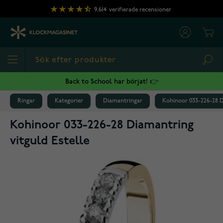
Hoppa till innehållet
9,614
verifierade recensioner
Cart
Sea
Back to School har börjat! 👉
Ringar
Kategorier
Diamantringar
Kohinoor 033-226-28 D
Kohinoor 033-226-28 Diamantring
vitguld Estelle