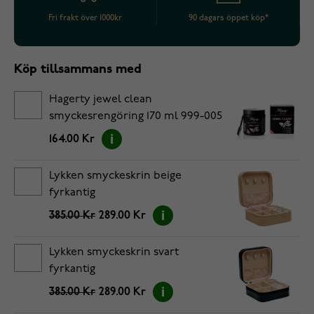
Fri frakt över 1000kr
90 dagars öppet köp*
Köp tillsammans med
Hagerty jewel clean
smyckesrengöring 170 ml 999-005
164.00 Kr
Lykken smyckeskrin beige
fyrkantig
385.00 Kr
289.00 Kr
Lykken smyckeskrin svart
fyrkantig
385.00 Kr
289.00 Kr