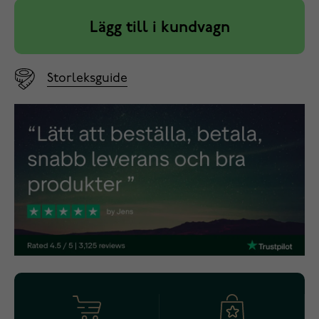
Lägg till i kundvagn
Storleksguide