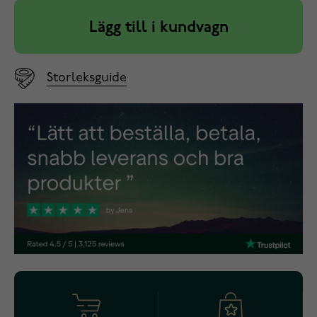
Lägg till i kundvagn
Storleksguide