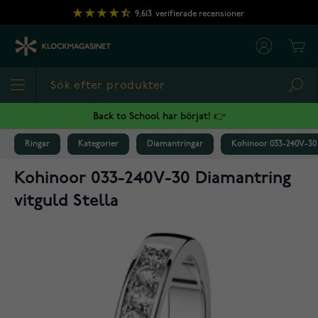
Hoppa till innehållet
9,613
verifierade recensioner
Cart
Sea
Back to School har börjat! 👉
Ringar
Kategorier
Diamantringar
Kohinoor 033-240V-30 
Kohinoor 033-240V-30 Diamantring
vitguld Stella