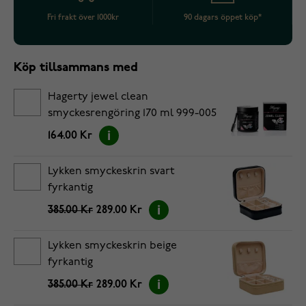
Fri frakt över 1000kr
90 dagars öppet köp*
Köp tillsammans med
Hagerty jewel clean
smyckesrengöring 170 ml 999-005
164.00 Kr
Lykken smyckeskrin svart
fyrkantig
385.00 Kr
289.00 Kr
Lykken smyckeskrin beige
fyrkantig
385.00 Kr
289.00 Kr