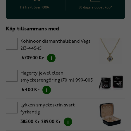
Fri frakt över 1000kr
90 dagars öppet köp*
Köp tillsammans med
Kohinoor diamanthalsband Vega
213-445-15
16709.00 Kr
Hagerty jewel clean
smyckesrengöring 170 ml 999-005
164.00 Kr
Lykken smyckeskrin svart
fyrkantig
385.00 Kr
289.00 Kr