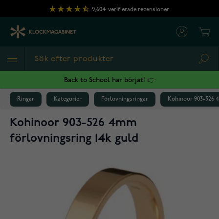
Hoppa till innehållet
9,604
verifierade recensioner
Cart
Sea
Back to School har börjat! 👉
Ringar
Kategorier
Förlovningsringar
Kohinoor 903-526 4
Kohinoor 903-526 4mm
förlovningsring 14k guld