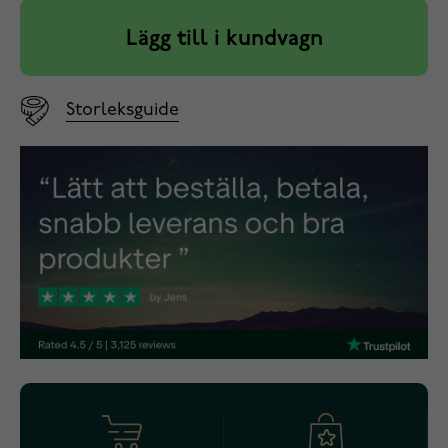
Lägg till i kundvagn
Storleksguide