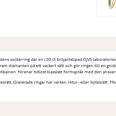
s solitärring där en 1,00 ct briljantslipad G/VS laboratorieo
fram diamanten på ett vackert sätt och gör ringen till en gn
aatikainen, förenar tidlöst klassiskt formspråk med den ansva
tesrätt. Graverade ringar har varken retur- eller bytesrätt. 