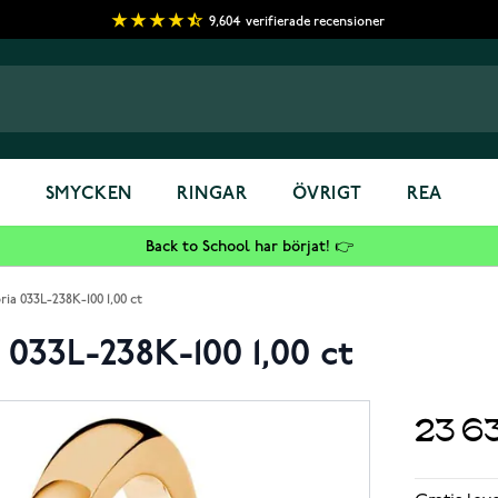
9,604
verifierade recensioner
S
SMYCKEN
RINGAR
ÖVRIGT
REA
Back to School har börjat! 👉
ia 033L-238K-100 1,00 ct
033L-238K-100 1,00 ct
23 6