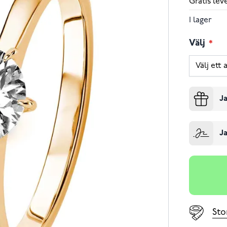
Gratis le
I lager
Välj
Ja
Ja
Sto