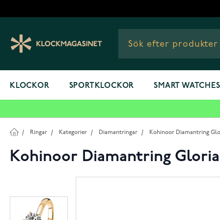
Hoppa till innehållet
KLOCKOR
SPORTKLOCKOR
SMART WATCHE
/
Ringar
/
Kategorier
/
Diamantringar
/
Kohinoor Diamantring Glor
Kohinoor Diamantring Gloria 