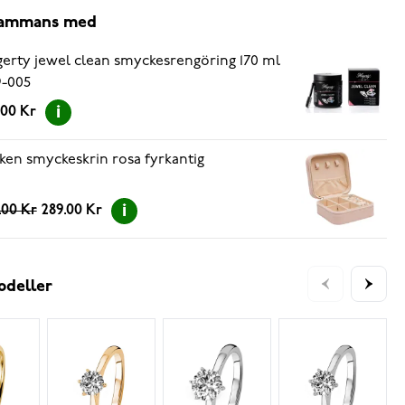
lsammans med
erty jewel clean smyckesrengöring 170 ml
-005
.00 Kr
ken smyckeskrin rosa fyrkantig
.00 Kr
289.00 Kr
odeller