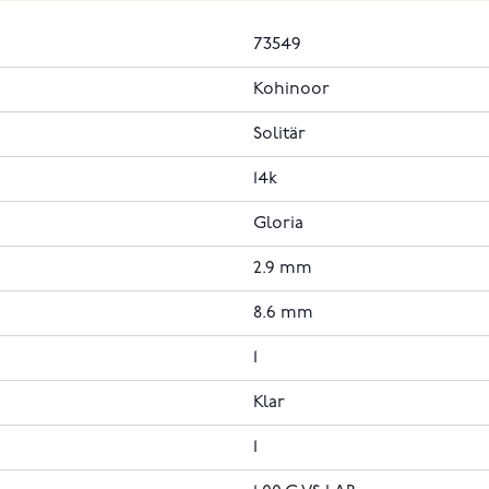
73549
Kohinoor
Solitär
14k
Gloria
2.9 mm
8.6 mm
1
Klar
1