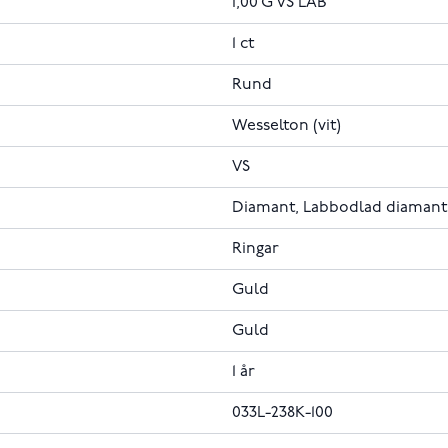
1,00 G VS LAB
1 ct
Rund
Wesselton (vit)
VS
Diamant, Labbodlad diamant
Ringar
Guld
Guld
1 år
033L-238K-100