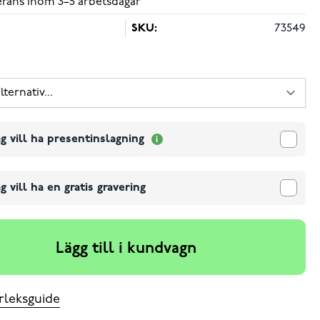
verans inom 3–5 arbetsdagar
SKU:
73549
g vill ha presentinslagning
g vill ha en gratis gravering
Lägg till i kundvagn
rleksguide