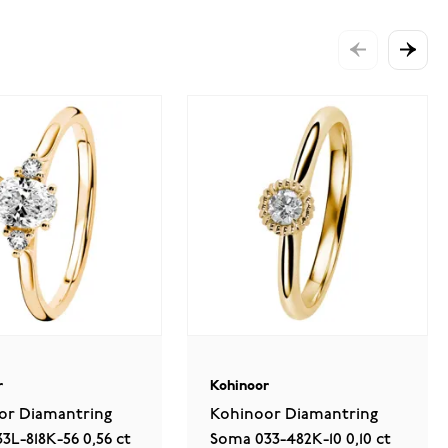
r
Kohinoor
or Diamantring
Kohinoor Diamantring
33L-818K-56 0,56 ct
Soma 033-482K-10 0,10 ct