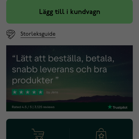
Lägg till i kundvagn
Storleksguide