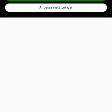
INFO
Anpassa inställningar
Kohinoor Duetto Black Wood 5 mm zirconiumring 006-804
2 739,00 Kr
Lägg till i kundvagn
© 2026 Klockmagasinet.com