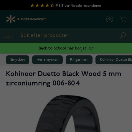
Hoppa till innehållet
9,613
verifierade recensioner
Cart
Sea
Back to School har börjat! 👉
Smycken
Herrsmycken
Ringar herr
Kohinoor Duetto Bl
Kohinoor Duetto Black Wood 5 mm
zirconiumring 006-804