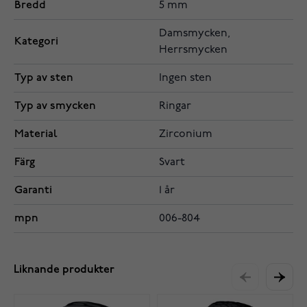
Bredd
5 mm
Damsmycken,
Kategori
Herrsmycken
Typ av sten
Ingen sten
Typ av smycken
Ringar
Material
Zirconium
Färg
Svart
Garanti
1 år
mpn
006-804
Liknande produkter