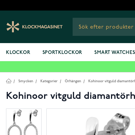
Hoppa till innehållet
KLOCKOR
SPORTKLOCKOR
SMART WATCHE
/
Smycken
/
Kategorier
/
Örhängen
/
Kohinoor vitguld diamantör
Kohinoor vitguld diamantör