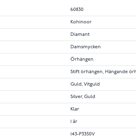
60830
Kohinoor
Diamant
Damsmycken
Örhängen
Stift örhängen, Hängande ör
Guld, Vitguld
Silver, Guld
Klar
1 år
143-P3350V