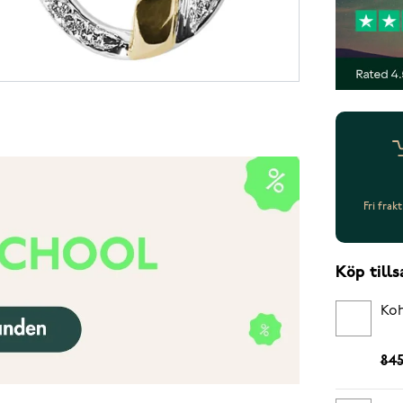
Fri frak
Köp til
Koh
845