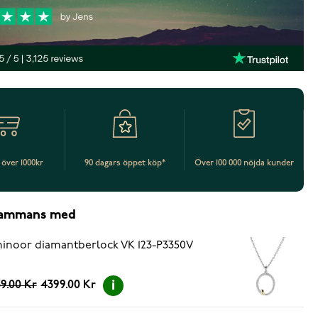
t över 1000kr
90 dagars öppet köp*
Över 100 000 nöjda kunder
lsammans med
inoor diamantberlock VK 123-P3350V
9.00 Kr
4399.00 Kr