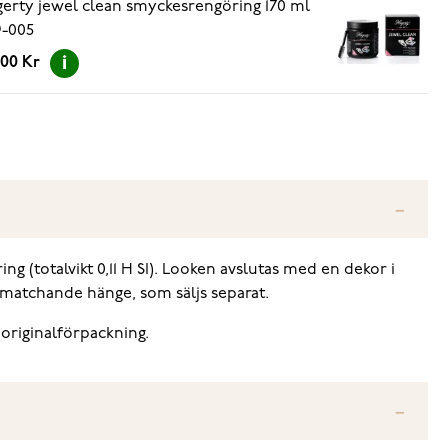
erty jewel clean smyckesrengöring 170 ml
-005
.00 Kr
g (totalvikt 0,11 H SI). Looken avslutas med en dekor i
t matchande hänge, som säljs separat.
 originalförpackning.