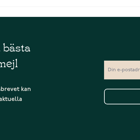
å bästa
mejl
sbrevet kan
aktuella