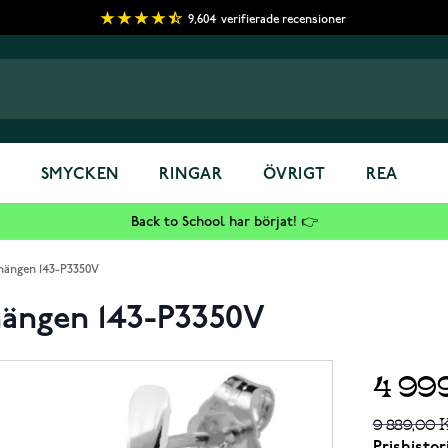
9,604
verifierade recensioner
S
SMYCKEN
RINGAR
ÖVRIGT
REA
Back to School har börjat! 👉
hängen 143-P3350V
hängen 143-P3350V
4 99
9 889,00 