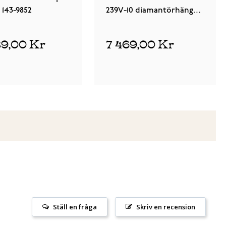
 143-9852
239V-10 diamantörhängen
i vitguld
89,00 Kr
7 469,00 Kr
Ställ en fråga
Skriv en recension