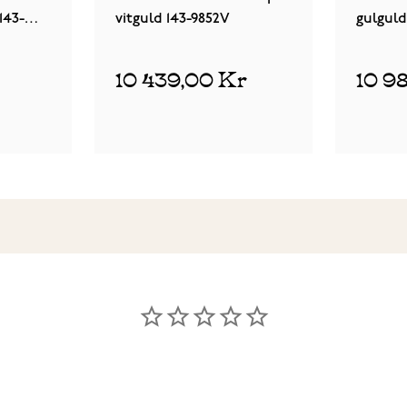
143-
vitguld 143-9852V
gulguld
10 439,00 Kr
10 9