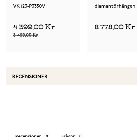
VK 123-P3350V
diamantörhängen 
9851V
4 399,00 Kr
8 778,00 Kr
8 459,00 Kr
RECENSIONER
Recensioner
Frågor