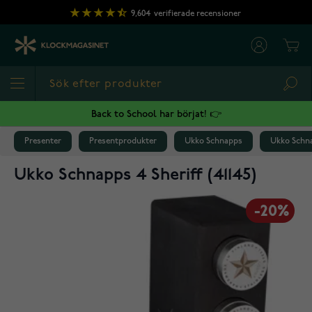
Hoppa till innehållet
9,604
verifierade recensioner
Cart
Sea
Back to School har börjat! 👉
Presenter
Presentprodukter
Ukko Schnapps
Ukko Schnap
Ukko Schnapps 4 Sheriff (41145)
-20%