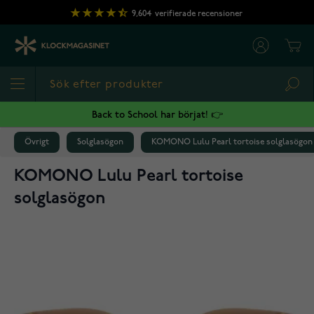
Hoppa till innehållet
9,604
verifierade recensioner
Cart
Sea
Back to School har börjat! 👉
Övrigt
Solglasögon
KOMONO Lulu Pearl tortoise solglasögon
KOMONO Lulu Pearl tortoise
solglasögon