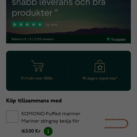
Fri frakt över 1000kr
90 dagars öppet köp*
Köp tillsammans med
KOMONO Puffed mariner
Mariner stingray kedja för
solglasögon
165.00 Kr