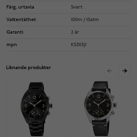
Färg, urtavla
Svart
Vattentäthet
100m / 10atm
Garanti
2 år
mpn
KS3113/1
Liknande produkter