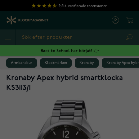
Hoppa till innehållet
9,614
verifierade recensioner
Cart
Sea
Back to School har börjat! 👉
Armbandsur
Klockmärken
Kronaby
Kronaby Apex hybri
Kronaby Apex hybrid smartklocka
KS3113/1