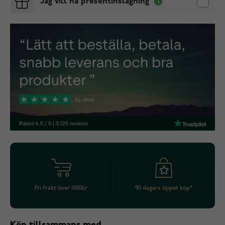
Jag vill ha presentinslagning
Fri frakt över 1000kr
90 dagars öppet köp*