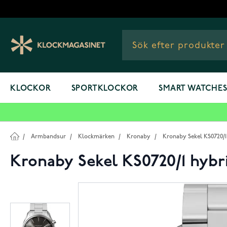
Hoppa till innehållet
KLOCKOR
SPORTKLOCKOR
SMART WATCHE
/
Armbandsur
/
Klockmärken
/
Kronaby
/
Kronaby Sekel KS0720/
Kronaby Sekel KS0720/1 hyb