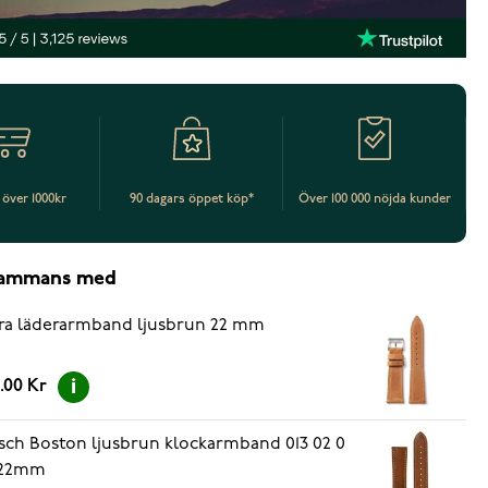
t över 1000kr
90 dagars öppet köp*
Över 100 000 nöjda kunder
lsammans med
ra läderarmband ljusbrun 22 mm
.00 Kr
sch Boston ljusbrun klockarmband 013 02 0
 22mm