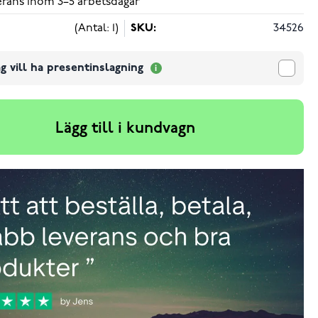
verans inom 3–5 arbetsdagar
(Antal: 1)
SKU:
34526
g vill ha presentinslagning
Lägg till i kundvagn