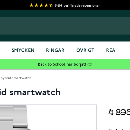
9,614
verifierade recensioner
S
SMYCKEN
RINGAR
ÖVRIGT
REA
Back to School har börjat! 👉
1 hybrid smartwatch
rid smartwatch
4 89