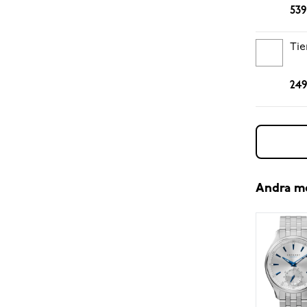
539
Tie
249
Andra m