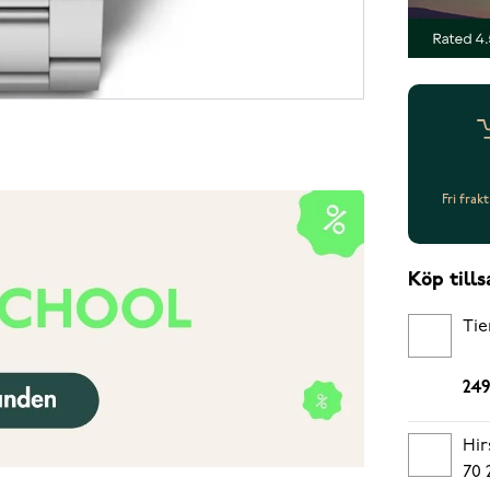
Fri frak
Köp til
Tie
249
Hir
70