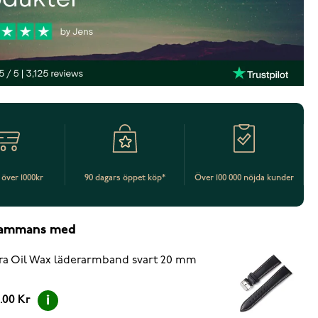
t över 1000kr
90 dagars öppet köp*
Över 100 000 nöjda kunder
lsammans med
ra Oil Wax läderarmband svart 20 mm
.00 Kr