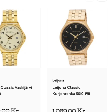
Leijona
 Classic Vaskijärvi
Leijona Classic
6
Kurjenrahka 5010-1911
9,00 Kr
1 089,00 Kr