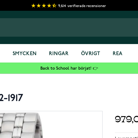
9,614
verifierade recensioner
S
SMYCKEN
RINGAR
ÖVRIGT
REA
Back to School har börjat! 👉
2-1917
979,