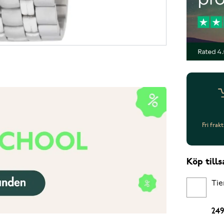
Fri frak
Köp til
Tie
249