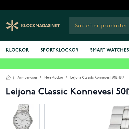
Hoppa till innehållet
KLOCKOR
SPORTKLOCKOR
SMART WATCHE
/
Armbandsur
/
Herrklockor
/
Leijona Classic Konnevesi 5012-1917
Leijona Classic Konnevesi 501