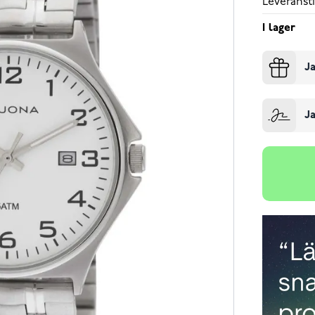
Leveransti
I lager
Ja
Ja