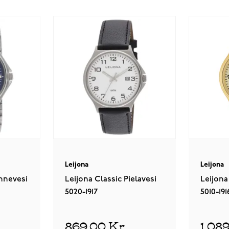
Leijona
Leijona
nnevesi
Leijona Classic Pielavesi
Leijona
5020-1917
5010-191
869,00 Kr
1 08