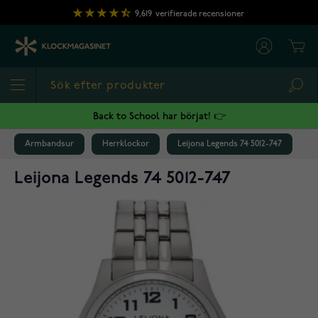
Hoppa till innehållet
9,619
verifierade recensioner
Cart
Sea
Back to School har börjat! 👉
Armbandsur
Herrklockor
Leijona Legends 74 5012-747
Leijona Legends 74 5012-747