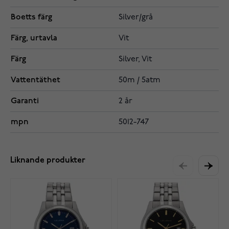
Boetts färg
Silver/grå
Färg, urtavla
Vit
Färg
Silver, Vit
Vattentäthet
50m / 5atm
Garanti
2 år
mpn
5012-747
Liknande produkter