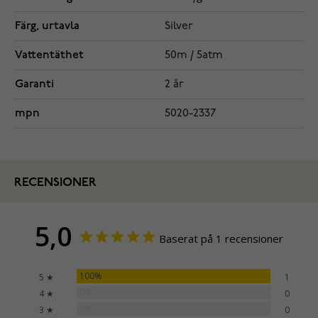
Färg, urtavla
Silver
Vattentäthet
50m / 5atm
Garanti
2 år
mpn
5020-2337
RECENSIONER
5,0
Baserat på 1 recensioner
100%
5 ★
1
0%
4 ★
0
0%
3 ★
0