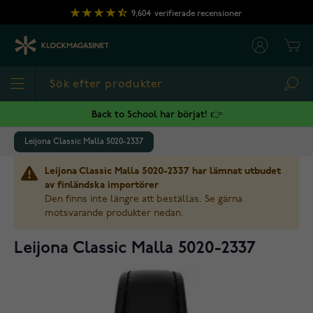
Hoppa till innehållet
9,604
verifierade recensioner
Cart
Sea
Back to School har börjat! 👉
Leijona Classic Malla 5020-2337
Leijona Classic Malla 5020-2337 har lämnat utbudet
av finländska importörer
Den finns inte längre att beställas. Se gärna
motsvarande produkter nedan.
Leijona Classic Malla 5020-2337