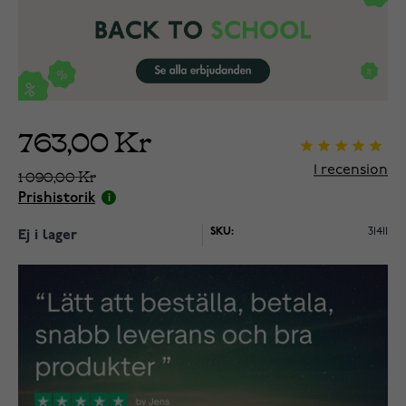
763,00 Kr
1
recension
1 090,00 Kr
Prishistorik
SKU:
31411
Ej i lager