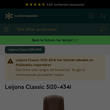
Hoppa till innehållet
9,613
verifierade recensioner
Cart
Sea
Back to School har börjat! 👉
Leijona Classic 5120-4341
Leijona Classic 5120-4341 har lämnat utbudet av
finländska importörer
Den finns inte längre att beställas. Se gärna
motsvarande produkter nedan.
Leijona Classic 5120-4341