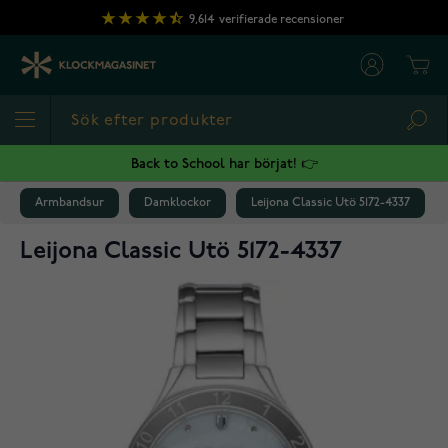
Hoppa till innehållet
9,614
verifierade recensioner
Cart
Sea
Back to School har börjat! 👉
Armbandsur
Damklockor
Leijona Classic Utö 5172-4337
Leijona Classic Utö 5172-4337