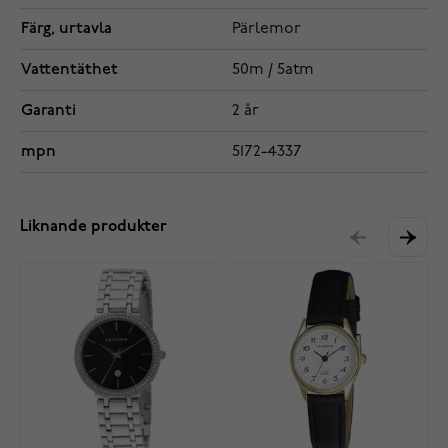
Färg, urtavla
Pärlemor
Vattentäthet
50m / 5atm
Garanti
2 år
mpn
5172-4337
Liknande produkter