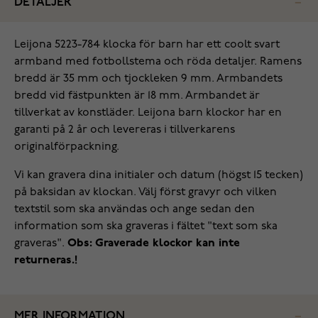
DETALJER
Leijona 5223-784 klocka för barn har ett coolt svart
armband med fotbollstema och röda detaljer. Ramens
bredd är 35 mm och tjockleken 9 mm. Armbandets
bredd vid fästpunkten är 18 mm. Armbandet är
tillverkat av konstläder. Leijona barn klockor har en
garanti på 2 år och levereras i tillverkarens
originalförpackning.
Vi kan gravera dina initialer och datum (högst 15 tecken)
på baksidan av klockan. Välj först gravyr och vilken
textstil som ska användas och ange sedan den
information som ska graveras i fältet "text som ska
graveras".
Obs: Graverade klockor kan inte
returneras.!
MER INFORMATION