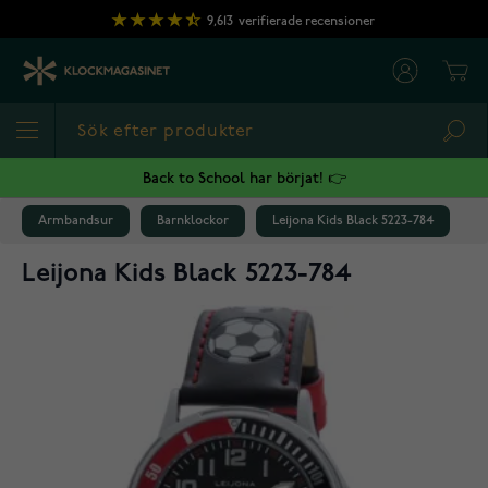
Hoppa till innehållet
9,613
verifierade recensioner
Cart
Sea
Back to School har börjat! 👉
Armbandsur
Barnklockor
Leijona Kids Black 5223-784
Leijona Kids Black 5223-784