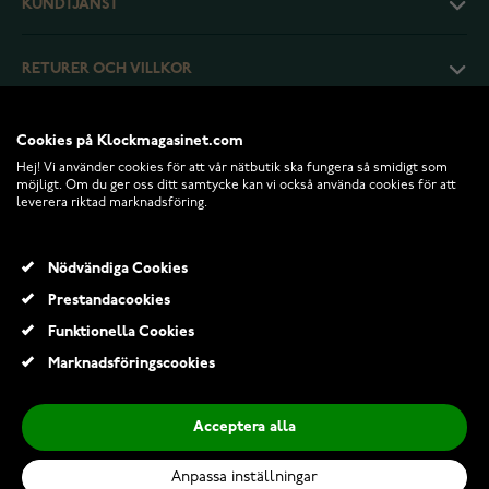
KUNDTJÄNST
RETURER OCH VILLKOR
INFO
Cookies på Klockmagasinet.com
Hej! Vi använder cookies för att vår nätbutik ska fungera så smidigt som
möjligt. Om du ger oss ditt samtycke kan vi också använda cookies för att
leverera riktad marknadsföring.
Nödvändiga Cookies
Prestandacookies
Funktionella Cookies
Marknadsföringscookies
© 2026 Klockmagasinet.com
Acceptera alla
Leijona Kids Black 5223-784
450,00 Kr
Anpassa inställningar