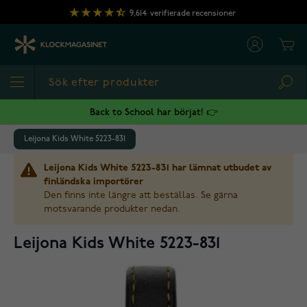
Hoppa till innehållet
9,614
verifierade recensioner
Cart
Sea
Back to School har börjat! 👉
Leijona Kids White 5223-831
Leijona Kids White 5223-831 har lämnat utbudet av
finländska importörer
Den finns inte längre att beställas. Se gärna
motsvarande produkter nedan.
Leijona Kids White 5223-831