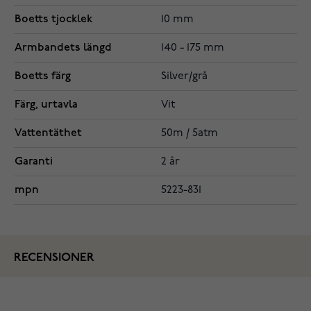
Boetts tjocklek
10 mm
Armbandets längd
140 - 175 mm
Boetts färg
Silver/grå
Färg, urtavla
Vit
Vattentäthet
50m / 5atm
Garanti
2 år
mpn
5223-831
RECENSIONER