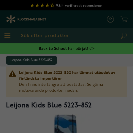
Hoppa till innehållet
9,614
verifierade recensioner
Cart
Sea
Back to School har börjat! 👉
Leijona Kids Blue 5223-852
Leijona Kids Blue 5223-852 har lämnat utbudet av
finländska importörer
Den finns inte längre att beställas. Se gärna
motsvarande produkter nedan.
Leijona Kids Blue 5223-852