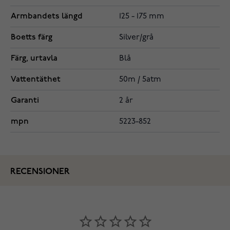
Armbandets längd
125 - 175 mm
Boetts färg
Silver/grå
Färg, urtavla
Blå
Vattentäthet
50m / 5atm
Garanti
2 år
mpn
5223-852
RECENSIONER