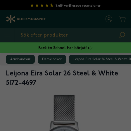
Hoppa till innehållet
9,619
verifierade recensioner
Cart
Sea
Back to School har börjat! 👉
Armbandsur
Damklockor
Leijona Eira Solar 26 Steel & White 5
Leijona Eira Solar 26 Steel & White
5172-4697