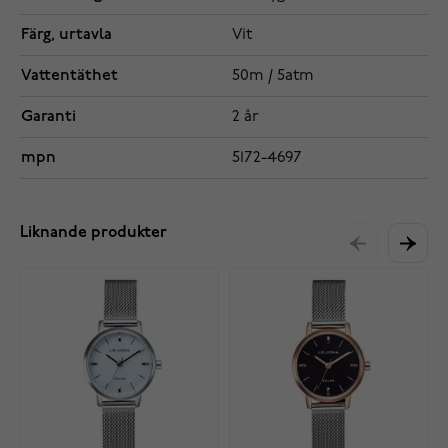
Färg, urtavla
Vit
Vattentäthet
50m / 5atm
Garanti
2 år
mpn
5172-4697
Liknande produkter