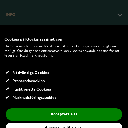
INFO
Cookies på Klockmagasinet.com
Hej! Vi använder cookies för att vår nätbutik ska fungera så smidigt som
möjligt. Om du ger oss ditt samtycke kan vi också använda cookies för att
leverera riktad marknadsföring.
Nödvändiga Cookies
Prestandacookies
© 2026 Klockmagasinet.com
Funktionella Cookies
Leijona Kuiske 5170-4728
Marknadsföringscookies
1 199,00 Kr
Acceptera alla
Lägg till i kundvagn
Anpassa inställningar