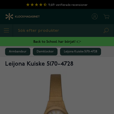
Hoppa till innehållet
9,619
verifierade recensioner
Cart
Sea
Back to School har börjat! 👉
Armbandsur
Damklockor
Leijona Kuiske 5170-4728
Leijona Kuiske 5170-4728