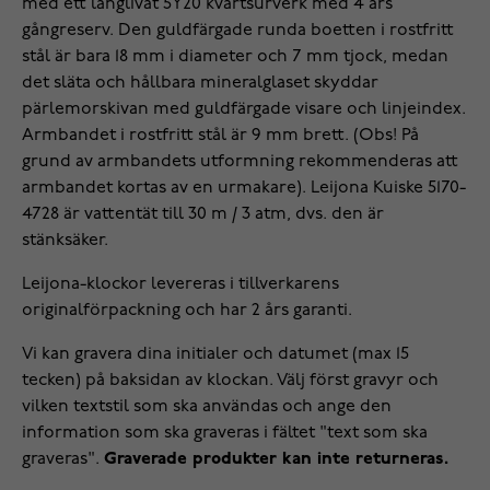
med ett långlivat 5Y20 kvartsurverk med 4 års
gångreserv. Den guldfärgade runda boetten i rostfritt
stål är bara 18 mm i diameter och 7 mm tjock, medan
det släta och hållbara mineralglaset skyddar
pärlemorskivan med guldfärgade visare och linjeindex.
Armbandet i rostfritt stål är 9 mm brett. (Obs! På
grund av armbandets utformning rekommenderas att
armbandet kortas av en urmakare). Leijona Kuiske 5170-
4728 är vattentät till 30 m / 3 atm, dvs. den är
stänksäker.
Leijona-klockor levereras i tillverkarens
originalförpackning och har 2 års garanti.
Vi kan gravera dina initialer och datumet (max 15
tecken) på baksidan av klockan. Välj först gravyr och
vilken textstil som ska användas och ange den
information som ska graveras i fältet "text som ska
graveras".
Graverade produkter kan inte returneras.