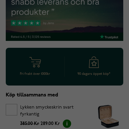
Fri frakt över 1000kr
90 dagars öppet köp*
Köp tillsammans med
Lykken smyckeskrin svart
fyrkantig
385.00 Kr
289.00 Kr