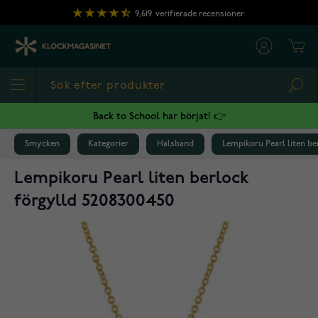
Hoppa till innehållet
9,619
verifierade recensioner
Cart
Sea
Back to School har börjat! 👉
Smycken
Kategorier
Halsband
Lempikoru Pearl liten be
Lempikoru Pearl liten berlock
förgylld 5208300450