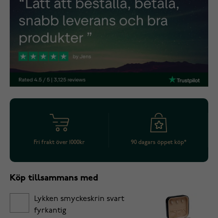
Fri frakt över 1000kr
90 dagars öppet köp*
Köp tillsammans med
Lykken smyckeskrin svart
fyrkantig