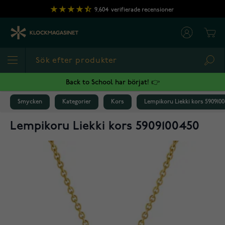
Hoppa till innehållet
9,604
verifierade recensioner
Cart
Sea
Back to School har börjat! 👉
Smycken
Kategorier
Kors
Lempikoru Liekki kors 590910
Lempikoru Liekki kors 5909100450