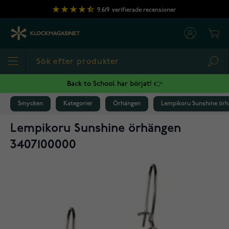
Hoppa till innehållet
9,619
verifierade recensioner
Cart
Sea
Back to School har börjat! 👉
Smycken
Kategorier
Örhängen
Lempikoru Sunshine örh
Lempikoru Sunshine örhängen
3407100000