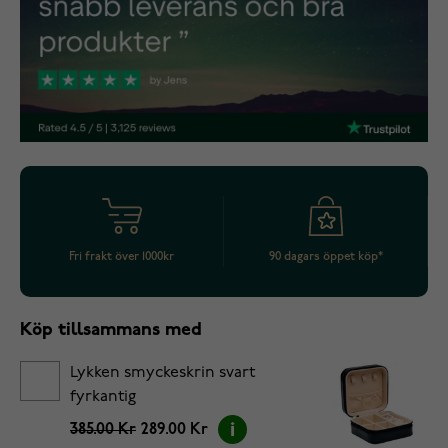
Fri frakt över 1000kr
90 dagars öppet köp*
Köp tillsammans med
Lykken smyckeskrin svart
fyrkantig
385.00 Kr
289.00 Kr