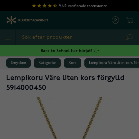
Hoppa till innehållet
9,619
verifierade recensioner
Cart
Sea
Back to School har börjat! 👉
Smycken
Kategorier
Kors
Lempikoru Väre liten kors fö
Lempikoru Väre liten kors förgylld
5914000450