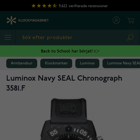
Hoppa till innehållet
9,622
verifierade recensioner
Cart
Sea
Back to School har börjat! 👉
Armbandsur
Klockmärken
Luminox
Luminox Navy SEAL
Luminox Navy SEAL Chronograph
3581.F