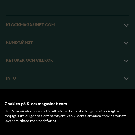
KLOCKMAGASINET.COM
KUNDTJÄNST
RETURER OCH VILLKOR
INFO
Cookies på Klockmagasinet.com
Hej! Vi använder cookies för att vår nätbutik ska fungera så smidigt som
möjligt. Om du ger oss ditt samtycke kan vi också använda cookies för att
leverera riktad marknadsföring.