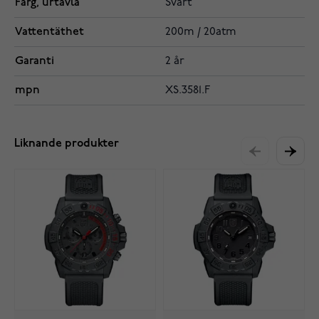
Färg, urtavla
Svart
Vattentäthet
200m / 20atm
Garanti
2 år
mpn
XS.3581.F
Liknande produkter