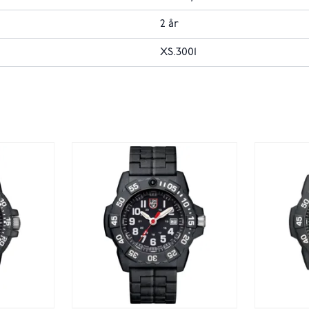
2 år
XS.3001