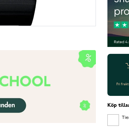
Fri frak
Köp til
Tie