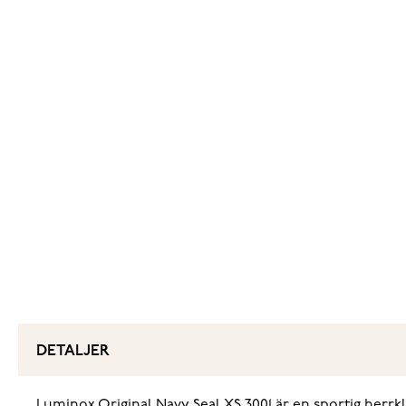
DETALJER
Luminox Original Navy Seal XS.3001 är en sportig herr