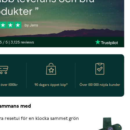
t över 1000kr
90 dagars öppet köp*
Över 100 000 nöjda kunder
lsammans med
ra resetui för en klocka sammet grön