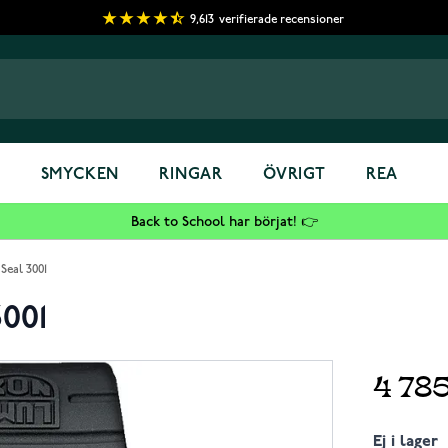
9,613
verifierade recensioner
S
SMYCKEN
RINGAR
ÖVRIGT
REA
Back to School har börjat! 👉
Seal 3001
3001
4 78
Ej i lager