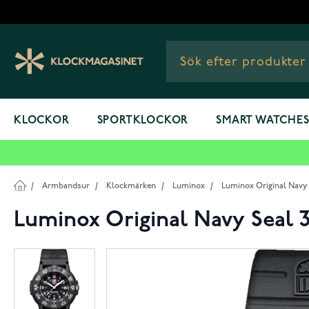
Hoppa till innehållet
KLOCKOR
SPORTKLOCKOR
SMART WATCHE
/
Armbandsur
/
Klockmärken
/
Luminox
/
Luminox Original Navy 
Luminox Original Navy Seal 