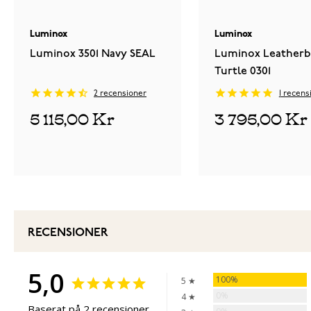
Luminox
Luminox
Luminox 3501 Navy SEAL
Luminox Leatherb
Turtle 0301
2
recensioner
1
recens
5 115,00 Kr
3 795,00 Kr
RECENSIONER
5,0
100%
5 ★
0%
4 ★
Baserat på 2 recensioner