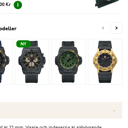
.00 Kr
odeller
NY
 är 22 mm. Visare och indexerna är självlysande.