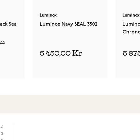
Luminox
Luminox
ack Sea
Luminox Navy SEAL 3502
Lumino
Chrono
ion
5 450,00 Kr
6 87
2
0