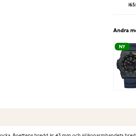
165
Andra m
NY
klocka. Boettens bredd är 43 mm och silikonarmbandets bredd