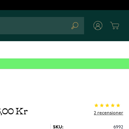
Cart
Search
5,00 Kr
2
recensioner
SKU:
6992