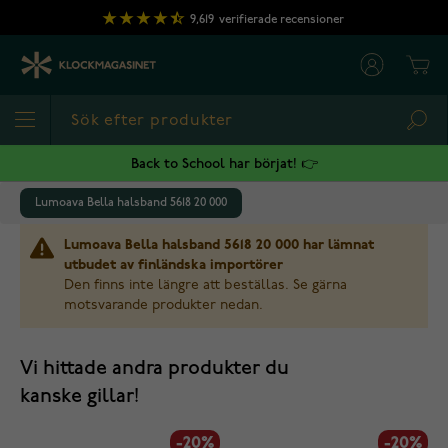
Hoppa till innehållet
9,619
verifierade recensioner
Cart
Sea
Back to School har börjat! 👉
Lumoava Bella halsband 5618 20 000
Lumoava Bella halsband 5618 20 000 har lämnat
utbudet av finländska importörer
Den finns inte längre att beställas. Se gärna
motsvarande produkter nedan.
Vi hittade andra produkter du
kanske gillar!
-20%
-20%