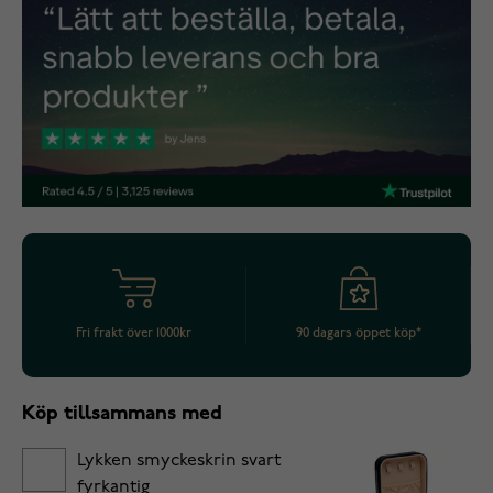
Fri frakt över 1000kr
90 dagars öppet köp*
Köp tillsammans med
Lykken smyckeskrin svart
fyrkantig