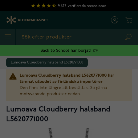
Hoppa till innehållet
9,622
verifierade recensioner
Cart
Sea
Back to School har börjat! 👉
Lumoava Cloudberry halsband L5620771000
Lumoava Cloudberry halsband L5620771000 har
lämnat utbudet av finländska importörer
Den finns inte längre att beställas. Se gärna
motsvarande produkter nedan.
Lumoava Cloudberry halsband
L5620771000