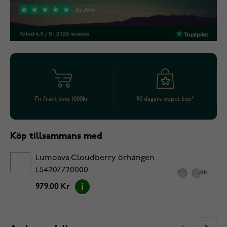
Fri frakt över 1000kr
90 dagars öppet köp*
Köp tillsammans med
Lumoava Cloudberry örhängen
L54207720000
979.00 Kr