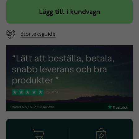
Lägg till i kundvagn
Storleksguide