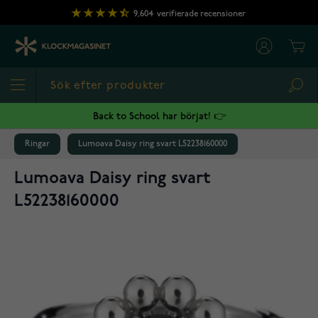
Hoppa till innehållet
9,604
verifierade recensioner
Cart
Sea
Back to School har börjat! 👉
Ringar
Lumoava Daisy ring svart L52238160000
Lumoava Daisy ring svart
L52238160000