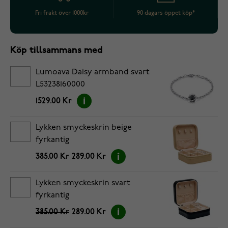
Fri frakt över 1000kr
90 dagars öppet köp*
Köp tillsammans med
Lumoava Daisy armband svart
L53238160000
1529.00 Kr
Lykken smyckeskrin beige
fyrkantig
385.00 Kr
289.00 Kr
Lykken smyckeskrin svart
fyrkantig
385.00 Kr
289.00 Kr