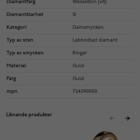
Diamantfärg
Wesselton (vit)
Diamantklarhet
SI
Kategori
Damsmycken
Typ av sten
Labbodlad diamant
Typ av smycken
Ringar
Material
Guld
Färg
Guld
mpn
724590000
Liknande produkter