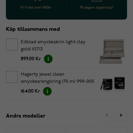
Fri frakt över 1000kr
90 dagars öppet köp*
Köp tillsammans med
Edblad smyckeskrin light clay
gold 115713
899.00 Kr
Hagerty jewel clean
smyckesrengöring 170 ml 999-005
164.00 Kr
Andra modeller