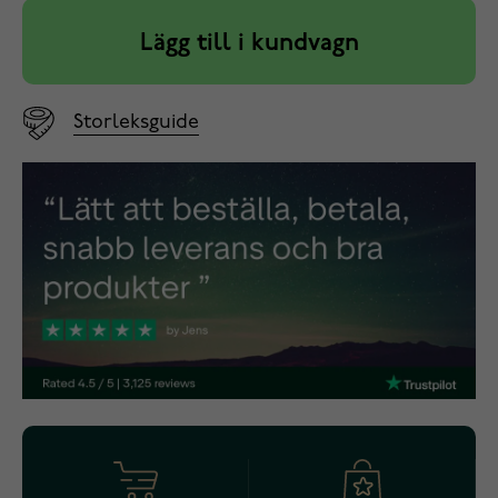
Lägg till i kundvagn
Storleksguide