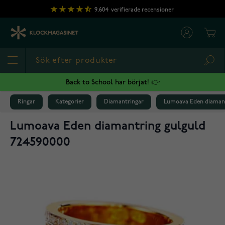
Hoppa till innehållet
9,604
verifierade recensioner
Cart
Sea
Back to School har börjat! 👉
Ringar
Kategorier
Diamantringar
Lumoava Eden diamant
Lumoava Eden diamantring gulguld
724590000