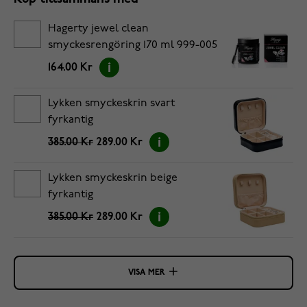
Hagerty jewel clean
smyckesrengöring 170 ml 999-005
164.00 Kr
Lykken smyckeskrin svart
fyrkantig
385.00 Kr
289.00 Kr
Lykken smyckeskrin beige
fyrkantig
385.00 Kr
289.00 Kr
VISA MER