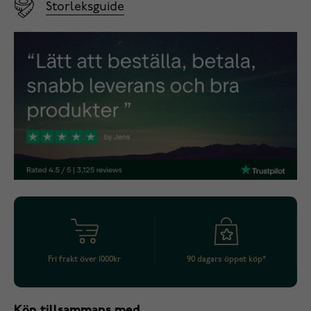
Storleksguide
Fri frakt över 1000kr
90 dagars öppet köp*
Köp tillsammans med