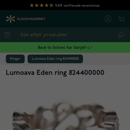
Hoppa till innehållet
9,619
verifierade recensioner
Cart
Sea
Back to School har börjat! 👉
Ringar
Lumoava Eden ring 824400000
Lumoava Eden ring 824400000