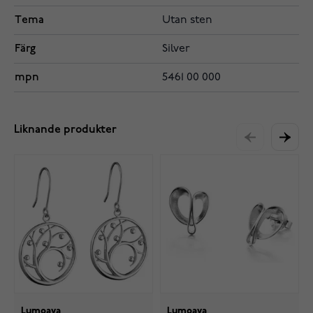
Tema
Utan sten
Färg
Silver
mpn
5461 00 000
Liknande produkter
Lumoava
Lumoava