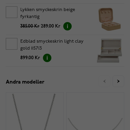
Lykken smyckeskrin beige
fyrkantig
385.00 Kr
289.00 Kr
Edblad smyckeskrin light clay
gold 115713
899.00 Kr
Andra modeller