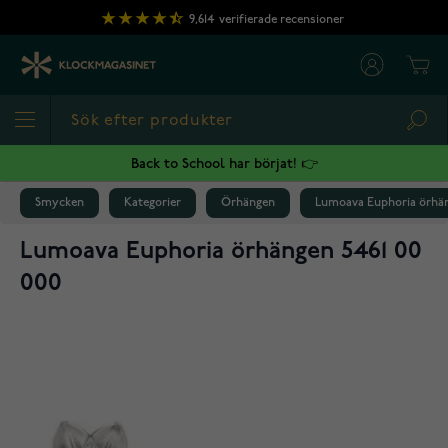
Hoppa till innehållet
9,614
verifierade recensioner
Cart
Sea
Back to School har börjat! 👉
Smycken
Kategorier
Örhängen
Lumoava Euphoria örhän
Lumoava Euphoria örhängen 5461 00
000