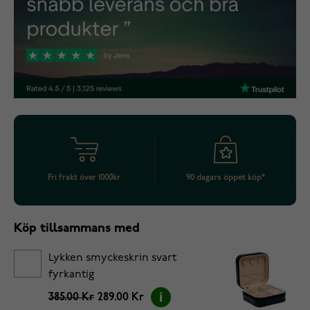
Fri frakt över 1000kr
90 dagars öppet köp*
Köp tillsammans med
Lykken smyckeskrin svart
fyrkantig
385.00 Kr
289.00 Kr