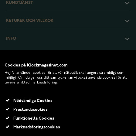
KUNDTJÄNST
RETURER OCH VILLKOR
INFO
Cookies på Klockmagasinet.com
Hej! Vi använder cookies för att vår nätbutik ska fungera så smidigt som
möjligt. Om du ger oss ditt samtycke kan vi också använda cookies för att
leverera riktad marknadsföring.
Nödvändiga Cookies
Prestandacookies
© 2026 Klockmagasinet.com
Funktionella Cookies
Lumoava Honey diamantring 824930000
Marknadsföringscookies
24 464,00 Kr