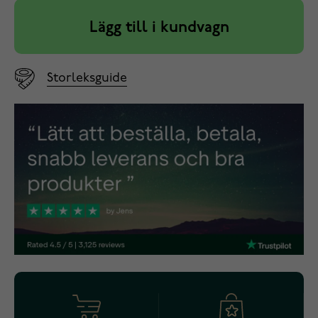
Lägg till i kundvagn
Storleksguide