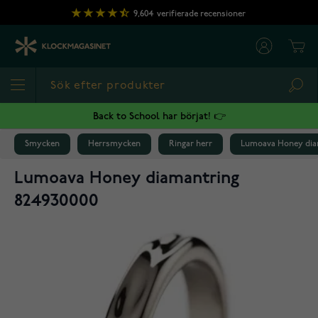
Hoppa till innehållet
9,604
verifierade recensioner
Cart
Sea
Back to School har börjat! 👉
Smycken
Herrsmycken
Ringar herr
Lumoava Honey dia
Lumoava Honey diamantring
824930000