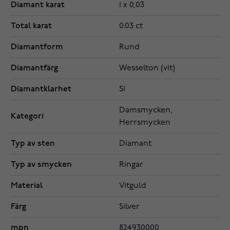
Diamant karat
1 x 0,03
Total karat
0.03 ct
Diamantform
Rund
Diamantfärg
Wesselton (vit)
Diamantklarhet
SI
Damsmycken,
Kategori
Herrsmycken
Typ av sten
Diamant
Typ av smycken
Ringar
Material
Vitguld
Färg
Silver
mpn
824930000