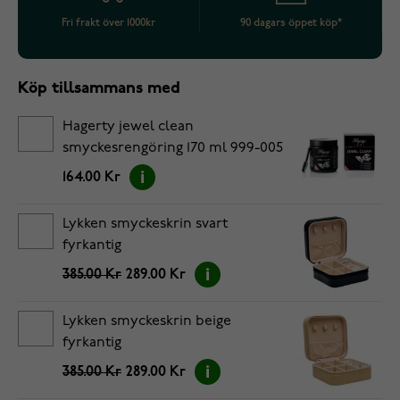
Fri frakt över 1000kr
90 dagars öppet köp*
Köp tillsammans med
Hagerty jewel clean
smyckesrengöring 170 ml 999-005
164.00 Kr
Lykken smyckeskrin svart
fyrkantig
385.00 Kr
289.00 Kr
Lykken smyckeskrin beige
fyrkantig
385.00 Kr
289.00 Kr