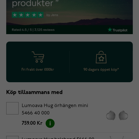
Fri frakt över 1000kr
90 dagars öppet köp*
Köp tillsammans med
Lumoava Hug örhängen mini
5466 40 000
759.00 Kr