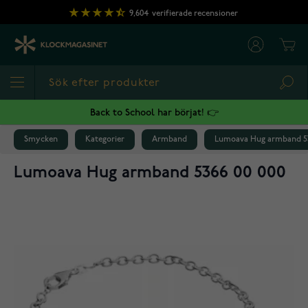
Hoppa till innehållet
9,604
verifierade recensioner
Cart
Sea
Back to School har börjat! 👉
Smycken
Kategorier
Armband
Lumoava Hug armband 53
Lumoava Hug armband 5366 00 000