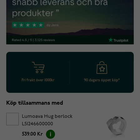
Fri frakt över 1000kr
90 dagars öppet köp*
Köp tillsammans med
Lumoava Hug berlock
L51246600000
539.00 Kr