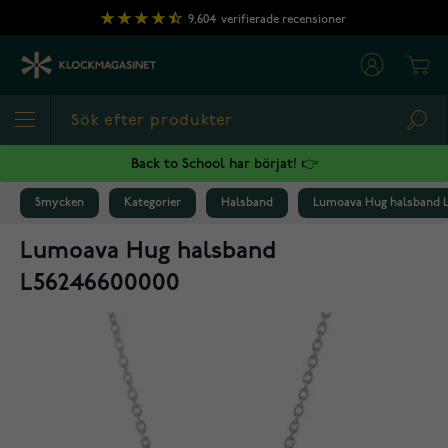
Hoppa till innehållet
9,604
verifierade recensioner
Cart
Sea
Back to School har börjat! 👉
Smycken
Kategorier
Halsband
Lumoava Hug halsband L
Lumoava Hug halsband
L56246600000