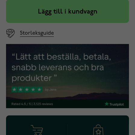
Lägg till i kundvagn
Storleksguide