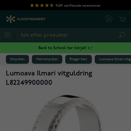
Hoppa till innehållet
9,619
verifierade recensioner
Cart
Sea
Back to School har börjat! 👉
Smycken
Herrsmycken
Ringar herr
Lumoava Ilmari vitg
Lumoava Ilmari vitguldring
L82249900000