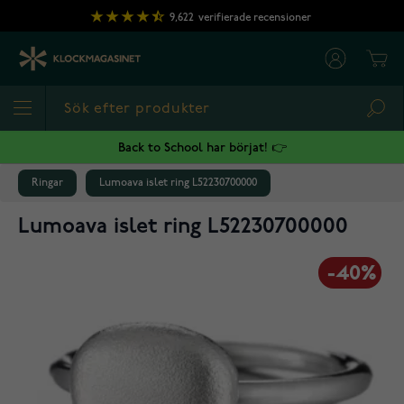
Hoppa till innehållet
9,622
verifierade recensioner
Cart
Sea
Back to School har börjat! 👉
Ringar
Lumoava islet ring L52230700000
Lumoava islet ring L52230700000
-40%