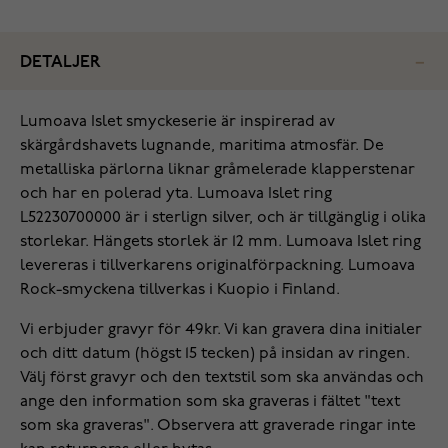
DETALJER
Lumoava Islet smyckeserie är inspirerad av
skärgårdshavets lugnande, maritima atmosfär. De
metalliska pärlorna liknar gråmelerade klapperstenar
och har en polerad yta. Lumoava Islet ring
L52230700000 är i sterlign silver, och är tillgänglig i olika
storlekar. Hängets storlek är 12 mm. Lumoava Islet ring
levereras i tillverkarens originalförpackning. Lumoava
Rock-smyckena tillverkas i Kuopio i Finland.
Vi erbjuder gravyr för 49kr. Vi kan gravera dina initialer
och ditt datum (högst 15 tecken) på insidan av ringen.
Välj först gravyr och den textstil som ska användas och
ange den information som ska graveras i fältet "text
som ska graveras". Observera att graverade ringar inte