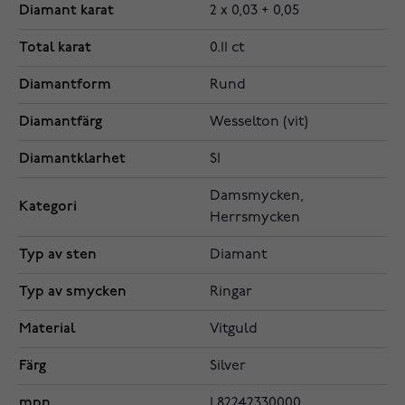
Diamant karat
2 x 0,03 + 0,05
Total karat
0.11 ct
Diamantform
Rund
Diamantfärg
Wesselton (vit)
Diamantklarhet
SI
Damsmycken,
Kategori
Herrsmycken
Typ av sten
Diamant
Typ av smycken
Ringar
Material
Vitguld
Färg
Silver
mpn
L82242330000