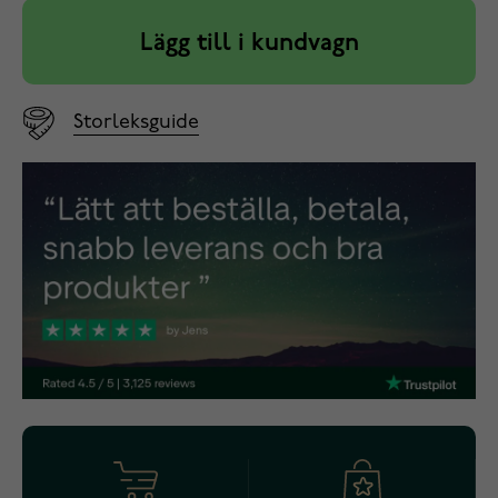
Lägg till i kundvagn
Storleksguide