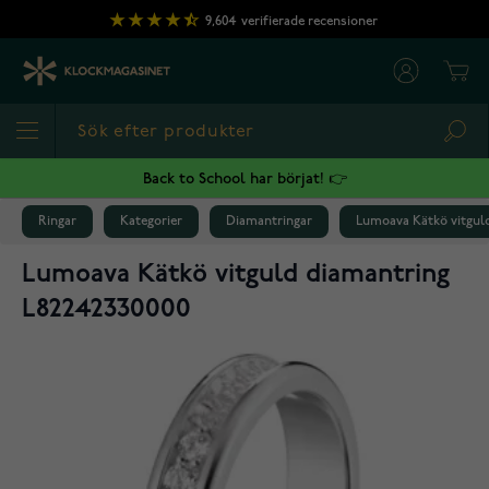
Hoppa till innehållet
9,604
verifierade recensioner
Cart
Sea
Back to School har börjat! 👉
Ringar
Kategorier
Diamantringar
Lumoava Kätkö vitgul
Lumoava Kätkö vitguld diamantring
L82242330000