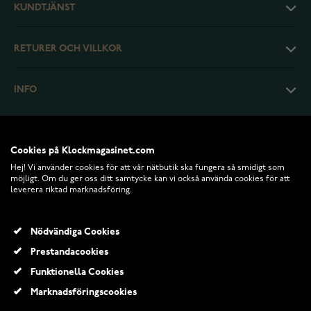
KUNDTJÄNST
RETURER OCH VILLKOR
INFO
Cookies på Klockmagasinet.com
Hej! Vi använder cookies för att vår nätbutik ska fungera så smidigt som
möjligt. Om du ger oss ditt samtycke kan vi också använda cookies för att
leverera riktad marknadsföring.
Nödvändiga Cookies
Prestandacookies
© 2026 Klockmagasinet.com
Funktionella Cookies
Lumoava Kätkö vitguld diamantring L82242330000
Marknadsföringscookies
20 394,00 Kr