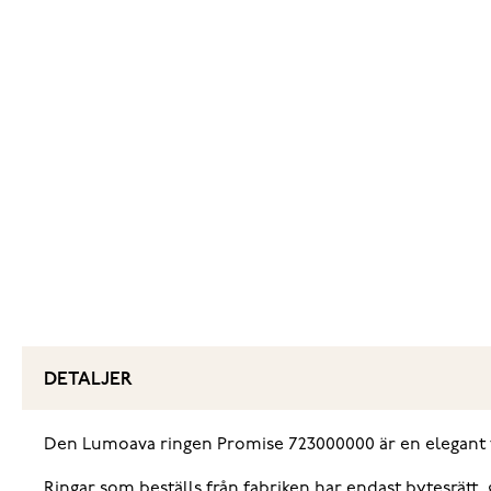
DETALJER
Den Lumoava ringen Promise 723000000 är en elegant för
Ringar som beställs från fabriken har endast bytesrätt.