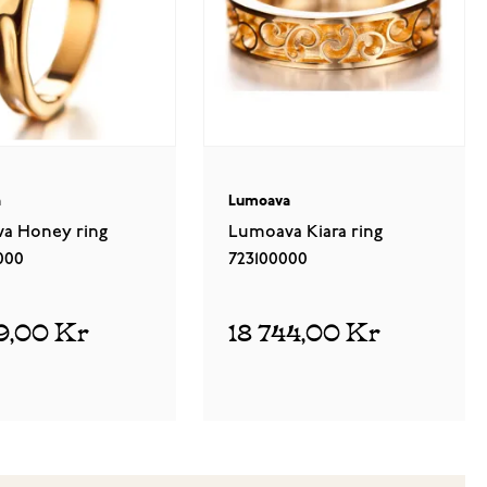
a
Lumoava
a Honey ring
Lumoava Kiara ring
000
723100000
59,00 Kr
18 744,00 Kr