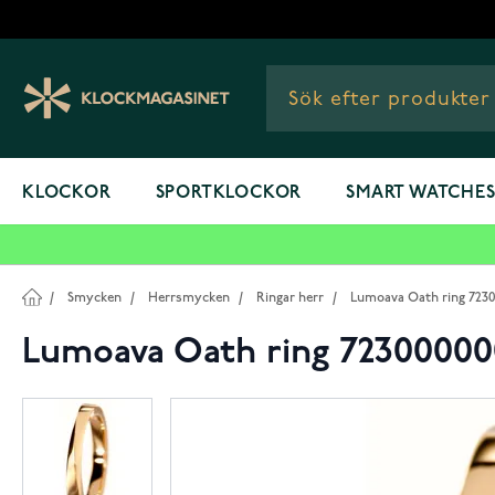
Hoppa till innehållet
KLOCKOR
SPORTKLOCKOR
SMART WATCHE
/
Smycken
/
Herrsmycken
/
Ringar herr
/
Lumoava Oath ring 723
Lumoava Oath ring 72300000