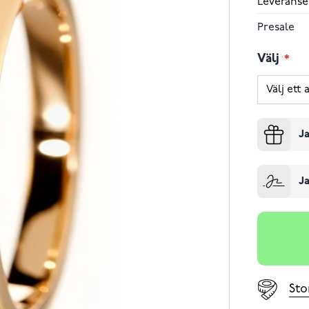
Leveranse
Presale
Välj
Ja
Ja
Sto