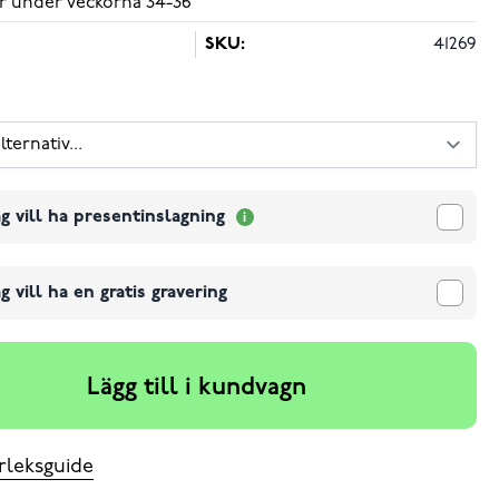
r under veckorna 34-36
SKU:
41269
g vill ha presentinslagning
g vill ha en gratis gravering
Lägg till i kundvagn
rleksguide