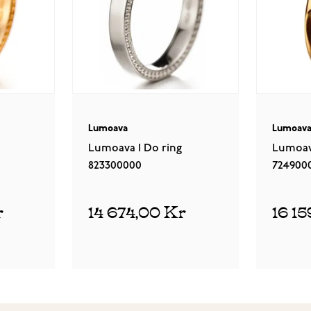
Lumoava
Lumoav
Lumoava I Do ring
Lumoav
823300000
724900
r
14 674,00 Kr
16 1