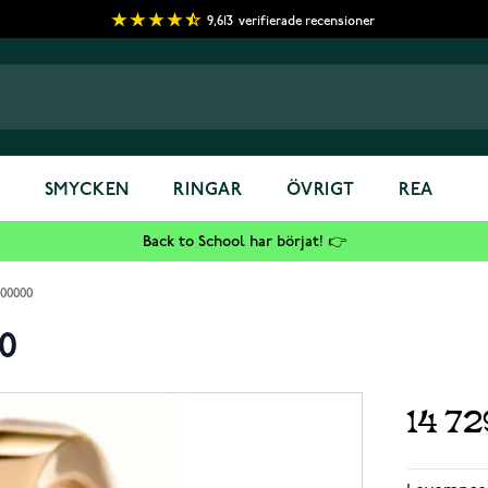
9,613
verifierade recensioner
S
SMYCKEN
RINGAR
ÖVRIGT
REA
Back to School har börjat! 👉
000000
0
14 7