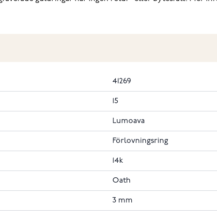
41269
15
Lumoava
Förlovningsring
14k
Oath
3 mm