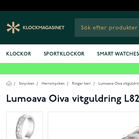
Hoppa till innehållet
KLOCKOR
SPORTKLOCKOR
SMART WATCHE
/
Smycken
/
Herrsmycken
/
Ringar herr
/
Lumoava Oiva vitguldri
Lumoava Oiva vitguldring L8