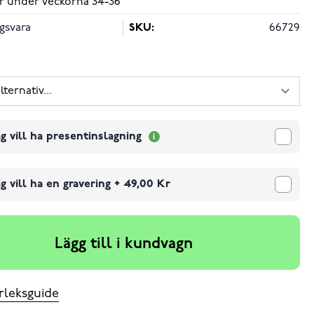
r under veckorna 34-36
gsvara
SKU:
66729
g vill ha presentinslagning
g vill ha en gravering
+
49,00 Kr
Lägg till i kundvagn
rleksguide