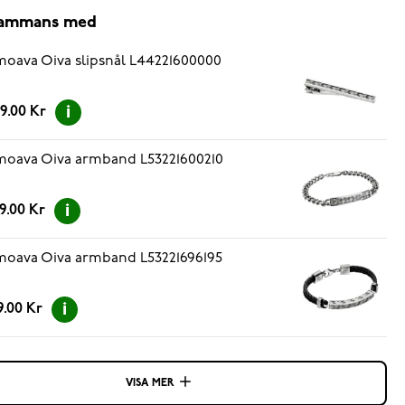
lsammans med
oava Oiva slipsnål L44221600000
9.00 Kr
oava Oiva armband L53221600210
9.00 Kr
oava Oiva armband L53221696195
9.00 Kr
VISA MER