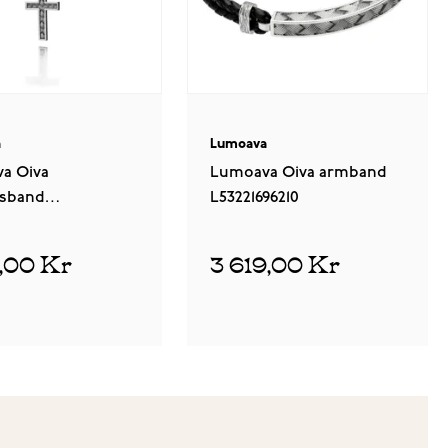
a
Lumoava
a Oiva
Lumoava Oiva armband
lsband
L53221696210
600000
9,00 Kr
3 619,00 Kr