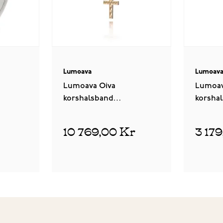
Lumoava
Lumoav
Lumoava Oiva
Lumoav
korshalsband
korsha
L70231600000
L50231
10 769,00 Kr
3 17