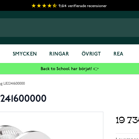
9,614
verifierade recensioner
S
SMYCKEN
RINGAR
ÖVRIGT
REA
Back to School har börjat! 👉
ng L82241600000
2241600000
19 7