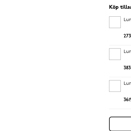
Köp til
Lum
273
Lum
383
Lum
361