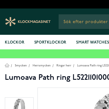
Hoppa till innehållet
KLOCKOR
SPORTKLOCKOR
SMART WATCHE
/
Smycken
/
Herrsmycken
/
Ringar herr
/
Lumoava Path ring L5221
Lumoava Path ring L522110100