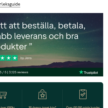
rleksguide
t över 1000kr
90 dagars öppet köp*
Över 100 000 nöjda kunder