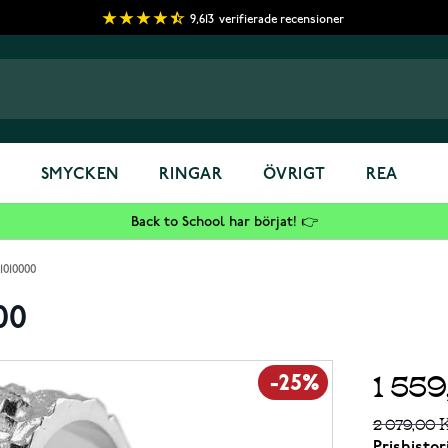
9,613
verifierade recensioner
S
SMYCKEN
RINGAR
ÖVRIGT
REA
Back to School har börjat! 👉
1010000
00
1 55
-25%
2 079,00 