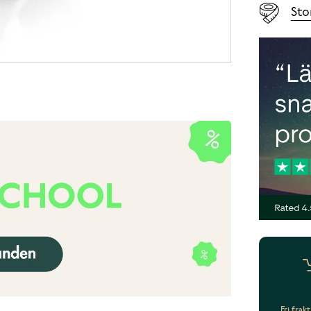
Sto
Fri frak