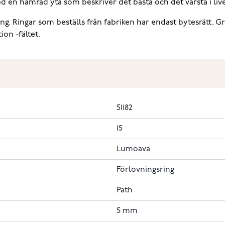
ed en hamrad yta som beskriver det bästa och det värsta i liv
ng. Ringar som beställs från fabriken har endast bytesrätt. Gr
on -fältet.
51182
15
Lumoava
Förlovningsring
Path
5 mm