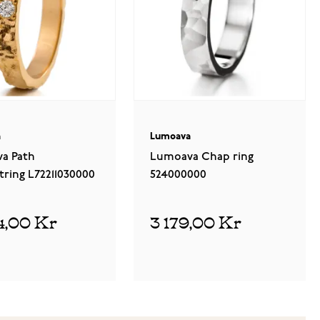
a
Lumoava
a Path
Lumoava Chap ring
ring L72211030000
524000000
04,00 Kr
3 179,00 Kr