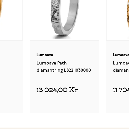
Lumoava
Lumoav
Lumoava Path
Lumoav
diamantring L82211030000
diamant
13 024,00 Kr
11 7