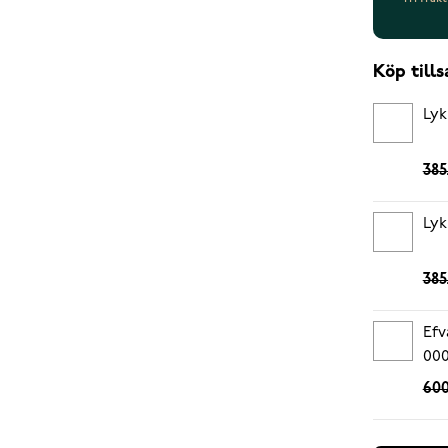
Köp til
Lyk
385
Lyk
385
Efv
00
600