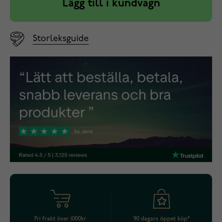
Lägg till i kundvagn
Storleksguide
Fri frakt över 1000kr
90 dagars öppet köp*