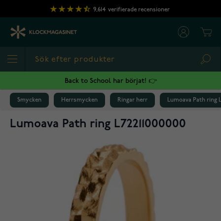
Hoppa till innehållet
9,614
verifierade recensioner
Cart
Sea
Back to School har börjat! 👉
Smycken
Herrsmycken
Ringar herr
Lumoava Path ring L
Lumoava Path ring L72211000000