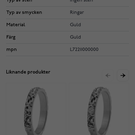
Typ av sten
Ingen sten
Typ av smycken
Ringar
Material
Guld
Färg
Guld
mpn
L72211000000
Liknande produkter